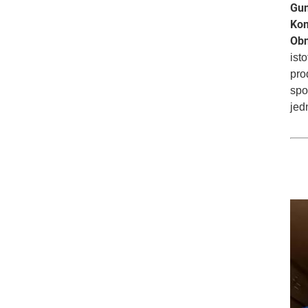
Gum
Kom
Obn
ist
pro
spo
jed