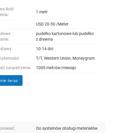
na ilość
1 metr
enia:
USD 20-50 /Meter
rdowe
pudełko kartonowe lub pudełko
anie:
z drewna
ostawy:
10-14 dni
 płatności:
T/T, Western Union, Moneygram
ść zaopatrzenia:
1000 metrów/miesiąc
nie teraz
onować:
Do systemów obsługi materiałów