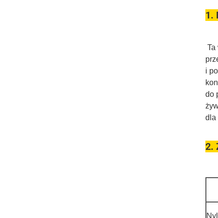
1.
Ta 
prz
i p
kon
do 
żyw
dla
2.
Ny