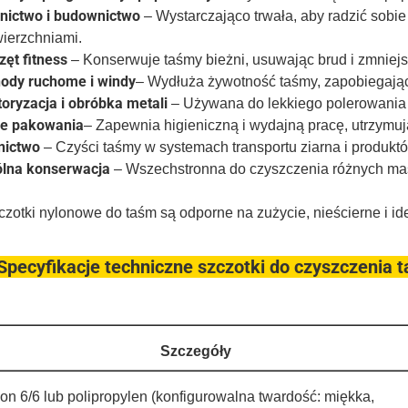
nictwo i budownictwo
– Wystarczająco trwała, aby radzić sobie 
ierzchniami.
zęt fitness
– Konserwuje taśmy bieżni, usuwając brud i zmniejs
ody ruchome i windy
– Wydłuża żywotność taśmy, zapobiegają
oryzacja i obróbka metali
– Używana do lekkiego polerowania 
ie pakowania
– Zapewnia higieniczną i wydajną pracę, utrzymuj
nictwo
– Czyści taśmy w systemach transportu ziarna i produktó
lna konserwacja
– Wszechstronna do czyszczenia różnych m
czotki nylonowe do taśm są odporne na zużycie, nieścierne i id
 Specyfikacje techniczne szczotki do czyszczenia
Szczegóły
on 6/6 lub polipropylen (konfigurowalna twardość: miękka,