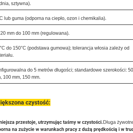
dnia, sztywna).
 lub guma (odporna na ciepło, ozon i chemikalia).
 20 mm do 100 mm (regulowana).
°C do 150°C (podstawa gumowa); tolerancja włosia zależy od
eriału.
figurowalna do 5 metrów długości; standardowe szerokości: 5
, 100 mm, 150 mm.
iększona czystość:
iejsza przestoje, utrzymując taśmy w czystości.
Długa żywotn
orna na zużycie w warunkach pracy z dużą prędkością i w tr