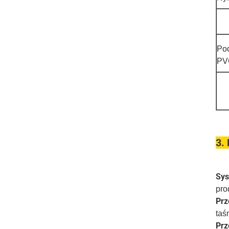
Po
PV
3.
Sys
pro
Prz
taś
Prz