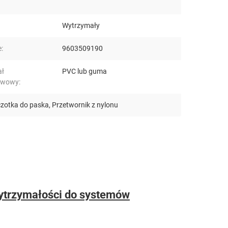
Wytrzymały
:
9603509190
ał
PVC lub guma
awowy:
zotka do paska
,
Przetwornik z nylonu
wytrzymałości do systemów