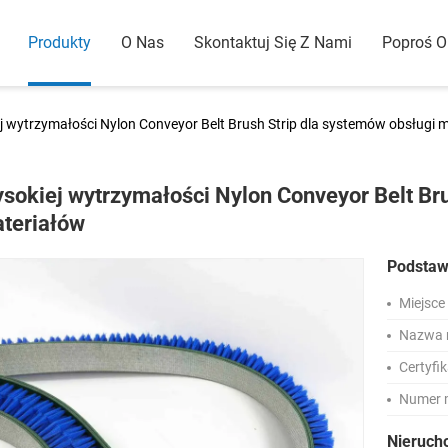
Produkty
O Nas
Skontaktuj Się Z Nami
Poproś 
j wytrzymałości Nylon Conveyor Belt Brush Strip dla systemów obsługi 
sokiej wytrzymałości Nylon Conveyor Belt Bru
teriałów
Podstaw
Miejsce
Nazwa 
Certyfik
Numer 
Nieruch