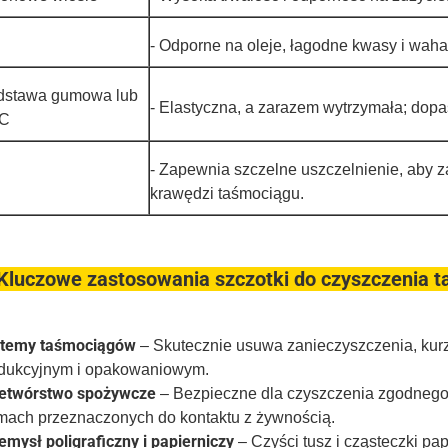
- Odporne na oleje, łagodne kwasy i waha
dstawa gumowa lub
- Elastyczna, a zarazem wytrzymała; dop
C
- Zapewnia szczelne uszczelnienie, aby 
krawędzi taśmociągu.
 Kluczowe zastosowania szczotki do czyszczenia 
temy taśmociągów
– Skutecznie usuwa zanieczyszczenia, kurz
dukcyjnym i opakowaniowym.
etwórstwo spożywcze
– Bezpieczne dla czyszczenia zgodnego
mach przeznaczonych do kontaktu z żywnością.
emysł poligraficzny i papierniczy
– Czyści tusz i cząsteczki pa