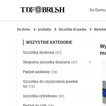
Do Domu
Do domu
produkty
Szczotka do paska
Wysokie
WSZYSTKIE KATEGORIE
Wy
ma
Szczotka dyskowa
(47)
Skręcona szczotka druciana
(37)
Pędzel paskowy
(18)
Szczotka do czyszczenia powłok
rur
(72)
szczotka cylindrowa
(32)
Pędzel do lath
(16)