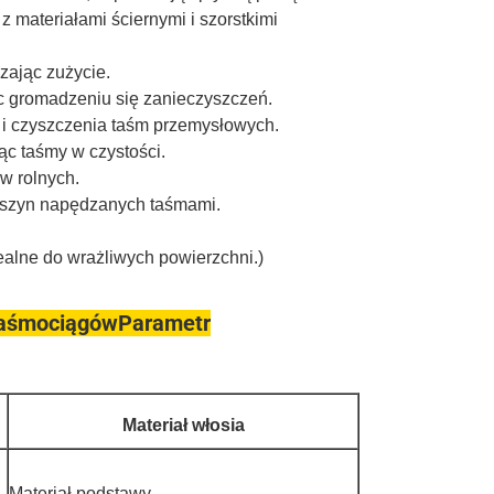
z materiałami ściernymi i szorstkimi
zając zużycie.
c gromadzeniu się zanieczyszczeń.
i czyszczenia taśm przemysłowych.
ąc taśmy w czystości.
w rolnych.
aszyn napędzanych taśmami.
ealne do wrażliwych powierzchni.)
 taśmociągów
Parametr
Materiał włosia
Materiał podstawy