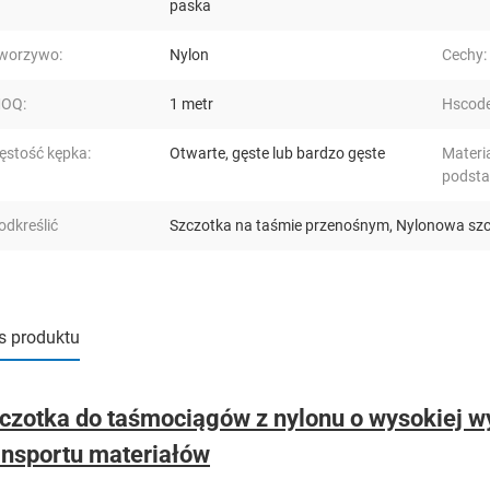
paska
worzywo:
Nylon
Cechy:
OQ:
1 metr
Hscode
ęstość kępka:
Otwarte, gęste lub bardzo gęste
Materi
podst
odkreślić
Szczotka na taśmie przenośnym
,
Nylonowa szc
s produktu
czotka do taśmociągów z nylonu o wysokiej 
ansportu materiałów