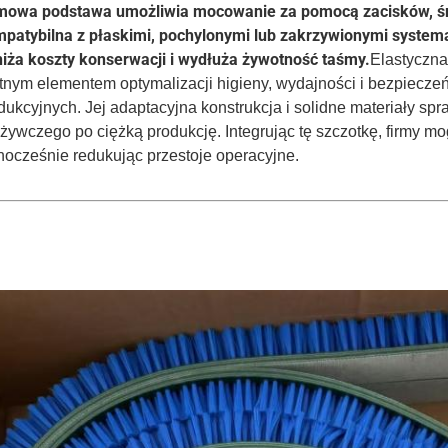
owa podstawa umożliwia mocowanie za pomocą zacisków, śru
patybilna z płaskimi, pochylonymi lub zakrzywionymi syste
iża koszty konserwacji i wydłuża żywotność taśmy.
Elastyczn
otnym elementem optymalizacji higieny, wydajności i bezpiecz
dukcyjnych. Jej adaptacyjna konstrukcja i solidne materiały spr
żywczego po ciężką produkcję. Integrując tę szczotkę, firmy m
nocześnie redukując przestoje operacyjne.