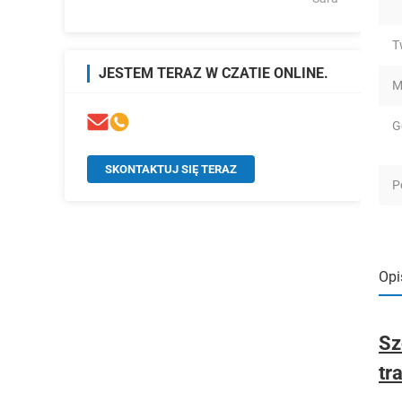
T
JESTEM TERAZ W CZATIE ONLINE.
M
G
SKONTAKTUJ SIĘ TERAZ
P
Opi
Sz
tr