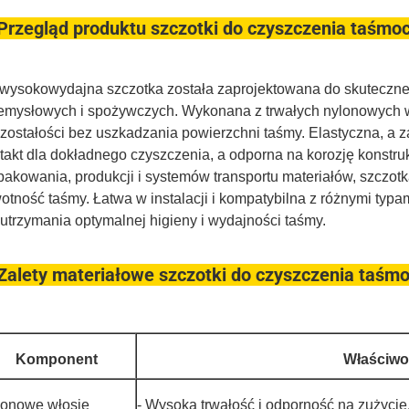
 Przegląd produktu szczotki do czyszczenia taśmo
wysokowydajna szczotka została zaprojektowana do skuteczn
emysłowych i spożywczych. Wykonana z trwałych nylonowych w
ozostałości bez uszkadzania powierzchni taśmy. Elastyczna, a 
takt dla dokładnego czyszczenia, a odporna na korozję konstru
pakowania, produkcji i systemów transportu materiałów, szczot
otność taśmy. Łatwa w instalacji i kompatybilna z różnymi ty
 utrzymania optymalnej higieny i wydajności taśmy.
 Zalety materiałowe szczotki do czyszczenia taśm
Komponent
Właściwoś
lonowe włosie
- Wysoka trwałość i odporność na zużycie