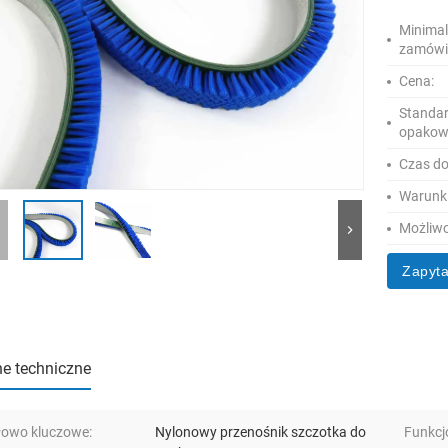
Minimal
zamówi
Cena:
Standa
opakow
Czas d
Warunki
Możliwo
Zapyta
e techniczne
łowo kluczowe:
Nylonowy przenośnik szczotka do
Funkcj