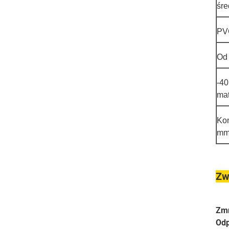
śre
PVC
Od
-40
mat
Kon
mm
Zw
Zmn
Odp