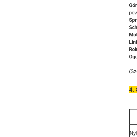
Gór
pow
Spr
Sch
Mot
Lin
Rol
Ogó
(Sz
4.
Nyl