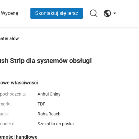
O Wycenę
Skontaktuj się teraz
materiałów
sh Strip dla systemów obsługi
owe właściwości
 pochodzenia:
Anhui Chiny
marki:
TDF
acja:
Rohs,Reach
modelu:
Szczotka do paska
omości handlowe