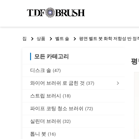
집
상품
벨트 솔
평면 벨트 붓 화학 저항성 반 정
모든 카테고리
평
디스크 솔
(47)
와이어 브러쉬 로 굽힌 것
(37)
스트립 브러시
(18)
파이프 코팅 청소 브러쉬
(72)
실린더 브러쉬
(32)
톱니 붓
(16)