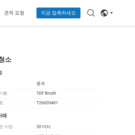
견적 요청
지금 접촉하세요
 청소
성
중국
이름:
TDF Brush
호:
T26020401
거래
문 수량:
20 미터