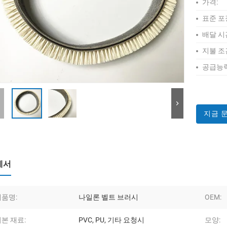
가격:
표준 포
배달 시
지불 조
공급능력
지금 
세서
제품명:
나일론 벨트 브러시
OEM:
본 재료:
PVC, PU, ​​기타 요청시
모양: