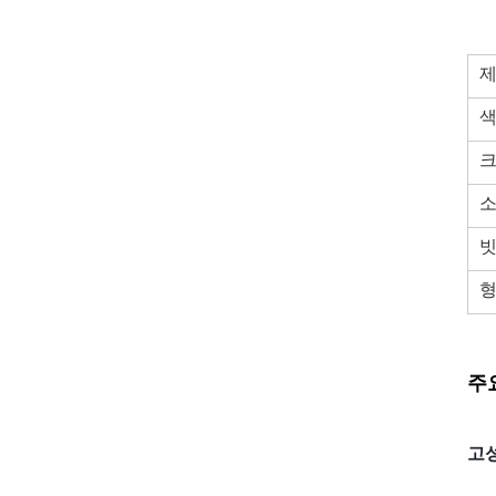
제
빗
주
고성