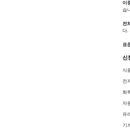
이중
습니
전체
다.
표준
신
식품
전자
화학
자동
유리
기