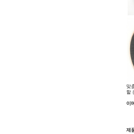
맞춤
할
이메
제