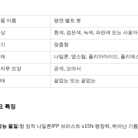
품 이름
평면 벨트 붓
색상
흰색, 검은색, 녹색, 파란색 또는 사용자
크기
맞춤형
소재
나일론, 염소털, 폴리아마이드, 폴리에스
자루 모양
곧게, 꼬여서
형태
끝없는 또는 끝없는
요 특징
능 물질:
항 정적 나일론/PP 브리스트 ≥15N 팽창력, 뛰어난 기름