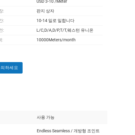
USD 3-10 /Meter
장:
판지 상자
간:
10-14 일로 일합니다
건:
L/C,D/A,D/P,T/T,웨스턴 유니온
:
10000Meters/month
문의하세요
사용 가능
Endless Seamless / 개방형 조인트