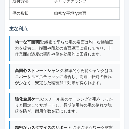
取付方法
チャッククランプ
毛の形状
緻密な平坦な端面
主な利点
均一な平面研削:
緻密で平らな毛の端面は均一な接触圧
力を提供し、端面や段差の表面処理に適しており、非
作業面の過度の研削や傷を効果的に回避します。
高同心ストレートシャンク:
標準的な円筒シャンクはユ
ニバーサル三爪チャックに適合し、高速回転時の振れ
が少なく、安定した精密加工効果が得られます。
強化金属ケース:
スチール製のケーシングが毛をしっか
りと固定してサポートし、長期使用時の毛の倒れや脱
落を防ぎ、耐用年数を延ばします。
精密なカスタマイズのサポート:
さまざまなワーク材質