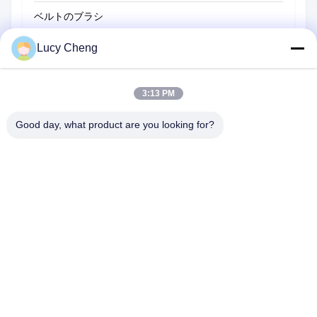
ベルトのブラシ
ロープクリーニングブラシ
Lucy Cheng
スイーパーブラシ
3:13 PM
コップのブラシ
Good day, what product are you looking for?
ワイヤーエンドブラシ
1510号 B棟 景谷広場 西藏路 合肥 230601 安徽省 中国
電話番号:
86-551-62759391
電子メール:
matthew@tdfbrush.com
ホーム
製品
私たちについて
工場見学
品質管理
お問い合わせ
引金 を 求め て ください