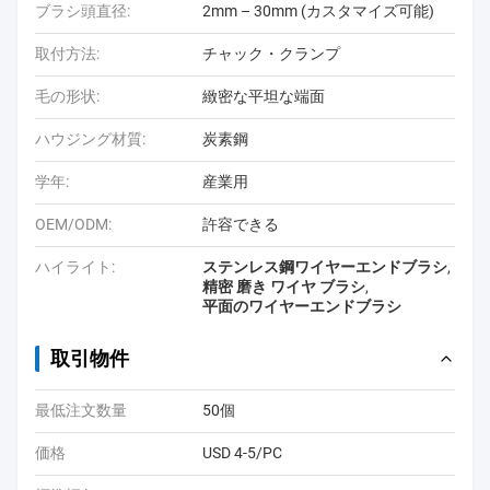
ブラシ頭直径:
2mm – 30mm (カスタマイズ可能)
取付方法:
チャック・クランプ
毛の形状:
緻密な平坦な端面
ハウジング材質:
炭素鋼
学年:
産業用
OEM/ODM:
許容できる
ハイライト:
ステンレス鋼ワイヤーエンドブラシ
,
精密 磨き ワイヤ ブラシ
,
平面のワイヤーエンドブラシ
取引物件
最低注文数量
50個
価格
USD 4-5/PC