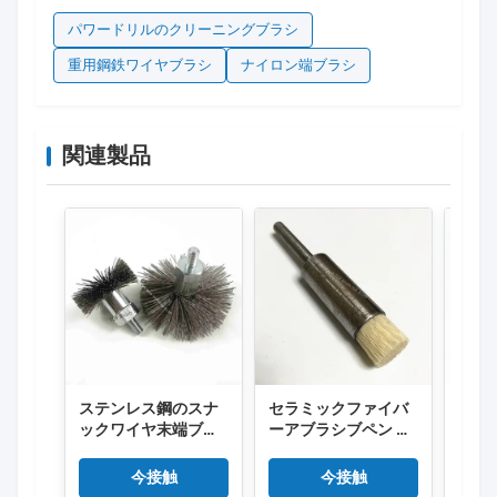
パワードリルのクリーニングブラシ
重用鋼鉄ワイヤブラシ
ナイロン端ブラシ
関連製品
ステンレス鋼のスナ
セラミックファイバ
金属
ックワイヤ末端ブラ
ーアブラシブペン エ
去、
シ 精密デブリングと
ンドブラシ ロックタ
マイ
ホールの清掃用
イプ CNC デブーリン
ラシ
今接触
今接触
グ 磨き
ンド