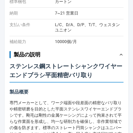
標準梱包
カートン
納期
7~21 営業日
支払い条件
L/C、D/A、D/P、T/T、ウェスタン
ユニオン
補給能力
10000個/月
製品の説明
ステンレス鋼ストレートシャンクワイヤー
エンドブラシ平面精密バリ取り
製品概要
専門メーカーとして、ワーク端面や段差面の精密なバリ取り
や精密研磨を目的とした平面ステンレスワイヤーエンドブラ
シです。剛毛は剛性の金属ケーシングによって拘束されて平
らな作業面を形成し、均一な研削力を確保し、非作業領域で
の傷を防ぎます。標準のストレート円筒シャンクはユニバー