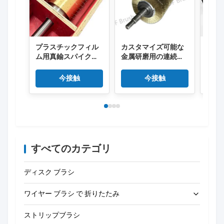
プラスチックフィル
カスタマイズ可能な
シグ
ム用真鍮スパイクピ
金属研磨用の連続ス
ロン
ンローラー/マイクロ
パイラル巻き付き高
ラー
ミシン目ニードルロ
純度真鍮ワイヤーロ
ンベ
今接触
今接触
ーラー
ーラーブラシ
メン
すべてのカテゴリ
ディスク ブラシ
ワイヤー ブラシ で 折りたたみ
ストリップブラシ
管のクリーニング ブラシ