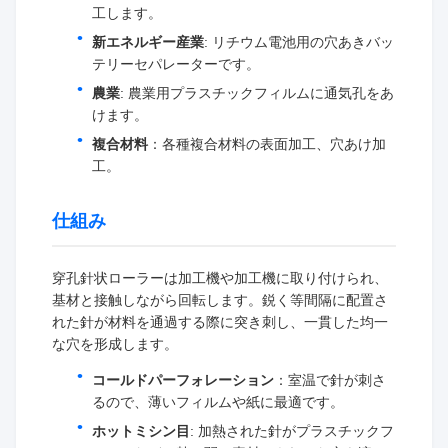
工します。
新エネルギー産業
: リチウム電池用の穴あきバッ
テリーセパレーターです。
農業
: 農業用プラスチックフィルムに通気孔をあ
けます。
複合材料
：各種複合材料の表面加工、穴あけ加
工。
仕組み
穿孔針状ローラーは加工機や加工機に取り付けられ、
基材と接触しながら回転します。鋭く等間隔に配置さ
れた針が材料を通過する際に突き刺し、一貫した均一
な穴を形成します。
コールドパーフォレーション
：室温で針が刺さ
るので、薄いフィルムや紙に最適です。
ホットミシン目
: 加熱された針がプラスチックフ