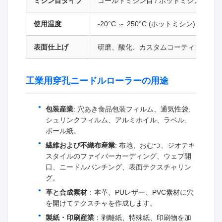
ミシン目タイプ
コールドミシン目 / ホットミシン目
使用温度
-20°C ～ 250°C (ホットミシン)
表面仕上げ
研磨、酸化、カスタムコーティング
工業用穿孔ニードルローラーの用途
包装産業
: 穴あき食品包装フィルム、通気性袋、
シュリンクフィルム、アルミホイル、ラベル、
ボール紙。
繊維および不織布産業
: 布地、おむつ、ジオテキ
スタイルのファイバーカーディング、ウェブ開
口、ニードルパンチング、表面テクスチャリン
グ。
革と合成素材
：本革、PUレザー、PVC素材に穴
を開けてテクスチャを作成します。
製紙・印刷産業
：剥離紙、特殊紙、印刷物を加