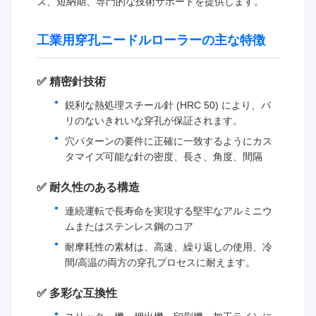
ズ、短納期、専門的な技術サポートを提供します。
工業用穿孔ニードルローラーの主な特徴
✅ 精密針技術
鋭利な熱処理スチール針 (HRC 50) により、バ
リのないきれいな穿孔が保証されます。
穴パターンの要件に正確に一致するようにカス
タマイズ可能な針の密度、長さ、角度、間隔
✅ 耐久性のある構造
連続運転で長寿命を実現する堅牢なアルミニウ
ムまたはステンレス鋼のコア
耐摩耗性の素材は、高速、繰り返しの使用、冷
間/高温の両方の穿孔プロセスに耐えます。
✅ 多彩な互換性