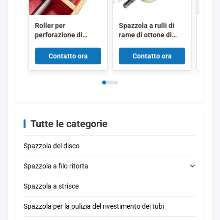
Roller per
Spazzola a rulli di
Spazz
perforazione di
rame di ottone di
nylon
perforazione a punta
alta purezza con
zigza
di ottone / Roller per
avvolgimento a
asse
Contatto ora
Contatto ora
C
micro perforazione
spirale continua per
segme
di aghi per pellicola
la lucidatura dei
pulizi
di plastica
metalli
trasp
personalizzabili
indus
Tutte le categorie
Spazzola del disco
Spazzola a filo ritorta
Spazzola a strisce
spazzola di pulizia del tubo
Spazzola per la pulizia del rivestimento dei tubi
spazzola di pulizia della paglia