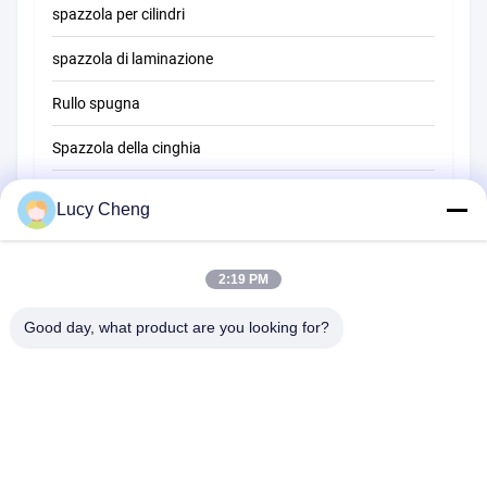
spazzola per cilindri
spazzola di laminazione
Rullo spugna
Spazzola della cinghia
Pennello per la pulizia della corda
Lucy Cheng
Pennello spazzatore
2:19 PM
spazzola della tazza
Spazzola per estremità di filo
Good day, what product are you looking for?
1510 Edificio B JINGU GUANGCHANG XIZANG RD HEFEI 230601