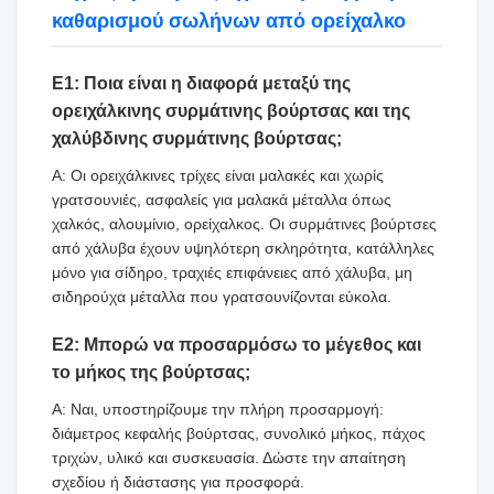
καθαρισμού σωλήνων από ορείχαλκο
Ε1: Ποια είναι η διαφορά μεταξύ της
ορειχάλκινης συρμάτινης βούρτσας και της
χαλύβδινης συρμάτινης βούρτσας;
Α: Οι ορειχάλκινες τρίχες είναι μαλακές και χωρίς
γρατσουνιές, ασφαλείς για μαλακά μέταλλα όπως
χαλκός, αλουμίνιο, ορείχαλκος. Οι συρμάτινες βούρτσες
από χάλυβα έχουν υψηλότερη σκληρότητα, κατάλληλες
μόνο για σίδηρο, τραχιές επιφάνειες από χάλυβα, μη
σιδηρούχα μέταλλα που γρατσουνίζονται εύκολα.
Ε2: Μπορώ να προσαρμόσω το μέγεθος και
το μήκος της βούρτσας;
Α: Ναι, υποστηρίζουμε την πλήρη προσαρμογή:
διάμετρος κεφαλής βούρτσας, συνολικό μήκος, πάχος
τριχών, υλικό και συσκευασία. Δώστε την απαίτηση
σχεδίου ή διάστασης για προσφορά.