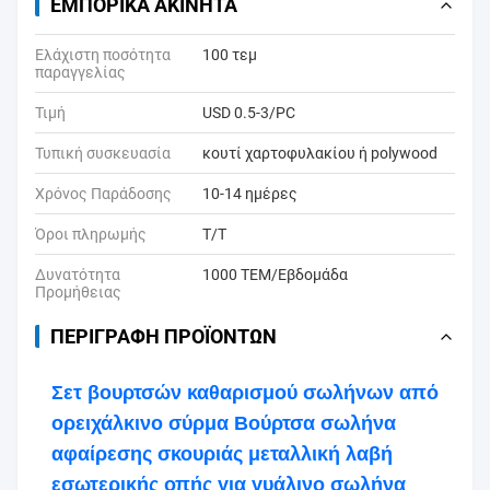
ΕΜΠΟΡΙΚΆ ΑΚΊΝΗΤΑ
Ελάχιστη ποσότητα
100 τεμ
παραγγελίας
Τιμή
USD 0.5-3/PC
Τυπική συσκευασία
κουτί χαρτοφυλακίου ή polywood
Χρόνος Παράδοσης
10-14 ημέρες
Όροι πληρωμής
T/T
Δυνατότητα
1000 ΤΕΜ/Εβδομάδα
Προμήθειας
ΠΕΡΙΓΡΑΦΉ ΠΡΟΪΌΝΤΩΝ
Σετ βουρτσών καθαρισμού σωλήνων από
ορειχάλκινο σύρμα Βούρτσα σωλήνα
αφαίρεσης σκουριάς μεταλλική λαβή
εσωτερικής οπής για γυάλινο σωλήνα