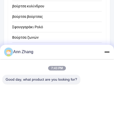
βούρτσα κυλίνδρου
βούρτσα βούρτσας
Σφουγγαράκι Ρολό
Βούρτσα ζωνών
Βούρτσα καθαρισμού σχοινιού
Ann Zhang
Βούρτσα σάρωσης
7:43 PM
βούρτσα φλυτζανιών
Βούρτσα για άκρες καλωδίων
Good day, what product are you looking for?
1510 Κτίριο Β JINGU GUANGCHANG XIZANG RD HEFEI 230601