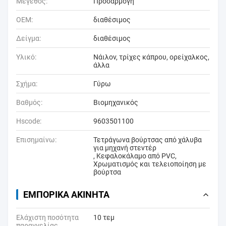
Μέγεθος:
Προσαρμογή
OEM:
διαθέσιμος
Δείγμα:
διαθέσιμος
Υλικό:
Νάιλον, τρίχες κάπρου, ορείχαλκος,
άλλα
Σχήμα:
Γύρω
Βαθμός:
Βιομηχανικός
Hscode:
9603501100
Επισημαίνω:
Τετράγωνα βούρτσας από χάλυβα
για μηχανή στεντέρ
,
Κεφαλοκάλαμο από PVC
,
Χρωματισμός και τελειοποίηση με
βούρτσα
ΕΜΠΟΡΙΚΆ ΑΚΊΝΗΤΑ
Ελάχιστη ποσότητα
10 τεμ
παραγγελίας