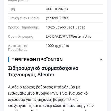
Τιμή
USD 18-20/PC
Τυπική συσκευασία
χαρτοκιβώτιο
Χρόνος Παράδοσης
10-25 Εργάσιμες Ημέρες
Όροι πληρωμής
L/C,D/A,D/P,T/T,Western Union
Δυνατότητα
1000 τμχ/μήνα
Προμήθειας
ΠΕΡΙΓΡΑΦΉ ΠΡΟΪΌΝΤΩΝ
Σιδηρουργικό συρματόσχοινο
Τεχνουργός Stenter
Αυτός ο τροχός βούρτσας από χάλυβα με
ενσωματωμένο πυρήνα PVC είναι ένα βασικό
αξεσουάρ για τις μηχανές βαφής, τελικής
επεξεργασίας και στεντέρ κλωστοϋφαντουργικών