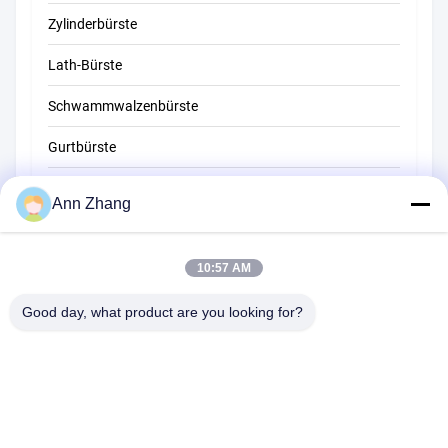
Zylinderbürste
Lath-Bürste
Schwammwalzenbürste
Gurtbürste
Seilreinigungsbürste
Ann Zhang
Kehrerpinsel
10:57 AM
Schalenbürste
Wire End Brush
Good day, what product are you looking for?
1510 Gebäude B JINGU GUANGCHANG XIZANG RD HEFEI 230601