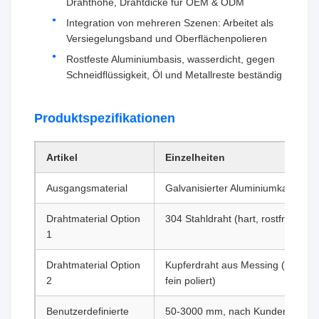
Drahthöhe, Drahtdicke für OEM & ODM
Integration von mehreren Szenen: Arbeitet als
Versiegelungsband und Oberflächenpolieren
Rostfeste Aluminiumbasis, wasserdicht, gegen
Schneidflüssigkeit, Öl und Metallreste beständig
Produktspezifikationen
Artikel
Einzelheiten
Ausgangsmaterial
Galvanisierter Aluminiumkanal
Drahtmaterial Option
304 Stahldraht (hart, rostfrei, entf
1
Drahtmaterial Option
Kupferdraht aus Messing (weich, k
2
fein poliert)
Benutzerdefinierte
50-3000 mm, nach Kundenwunsch