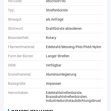
HS-Code:
9603509190
Typ:
Streifenbürste
Streugut:
als Anfrage
Stichwort:
Drahtbürste abisolieren
Besonderheit:
Rotary
Filamentmaterial:
Edelstahl/Messing/PA6/PA66 Nylon
Form der Bürste:
Langer Streifen
OEM:
Verfügbar
Grundmaterial:
Aluminiumlegierung
Basisgröße:
Anpassen
Hervorheben:
Edelstahlstreifenbürste
,
Brassdrahtstreifenbürsten
,
Industriedurchstaubdichtungsbrust