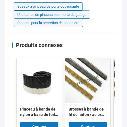
Sceaux à pinceau de porte coulissante
Une bande de pinceau pour porte de garage
Pinceau pour la sécrétion de poussière
Produits connexes
Pinceau à bande de
Brosses à bande de
Bross
nylon à base de toile
fil de laiton / acier
métal
Pinceau à routeur
inoxydable Brosses à
inoxy
CNC Pinceau à
bande de nettoyage
bande
Contact
Contact