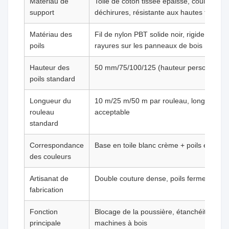
Matériau de
Toile de coton tissée épaisse, couleur bla
support
déchirures, résistante aux hautes tempér
Matériau des
Fil de nylon PBT solide noir, rigide et éla
poils
rayures sur les panneaux de bois
Hauteur des
50 mm/75/100/125 (hauteur personnalisé
poils standard
Longueur du
10 m/25 m/50 m par rouleau, longueur d
rouleau
acceptable
standard
Correspondance
Base en toile blanc crème + poils en nylo
des couleurs
Artisanat de
Double couture dense, poils fermement ver
fabrication
Fonction
Blocage de la poussière, étanchéité, isola
principale
machines à bois