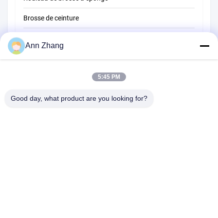
Brosse de ceinture
Brosse de nettoyage de corde
Ann Zhang
Brosse de balayeuse
5:45 PM
brosse de tasse
Brosse à bout de fil
Good day, what product are you looking for?
1510 Bâtiment B JINGU GUANGCHANG XIZANG RD HEFEI 230601
ANHUI CHINE
Tél:
86-551-62759391
E-mail:
matthew@tdfbrush.com
Accueil
Produits
À Propos De Nous
Visite De L'usine
Contrôle Qualité