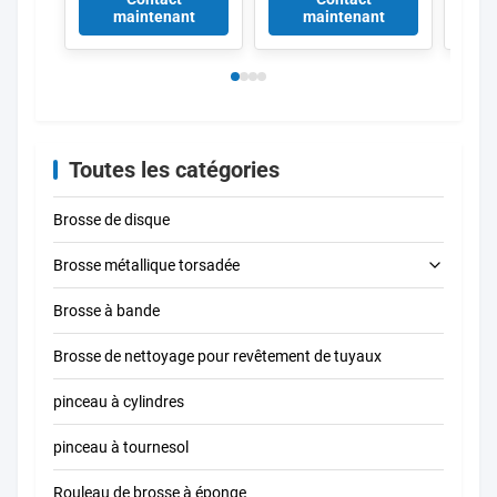
chaussures de
industriel Brosses à
laito
maintenant
maintenant
poussière, pinceau à
bande pour le
alumi
joints de poussière
déblaiement de
anti-
pour le travail du
surface métallique
porte
bois Graverie
ébav
Machine de coupe
élimi
Couverture de
rouil
poussière
band
Toutes les catégories
Brosse de disque
Brosse métallique torsadée
Brosse à bande
brosse de nettoyage de tube
Brosse de nettoyage pour revêtement de tuyaux
Brosse à nettoyer à la paille
pinceau à cylindres
pinceau à tournesol
Rouleau de brosse à éponge