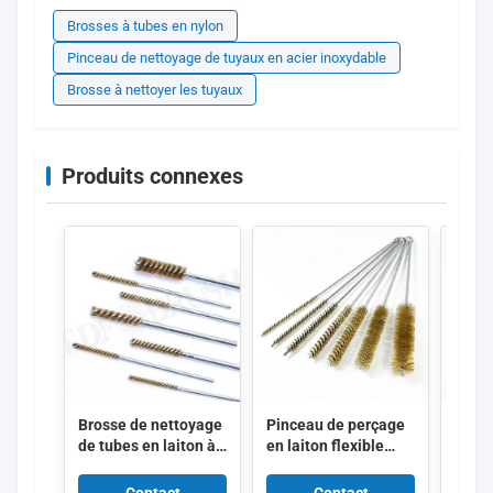
Brosses à tubes en nylon
Pinceau de nettoyage de tuyaux en acier inoxydable
Brosse à nettoyer les tuyaux
Produits connexes
Brosse de nettoyage
Pinceau de perçage
Bros
de tubes en laiton à
en laiton flexible
en ac
tige tordue trou
avec boucle
304, 
interne Brosse
suspendue Kit de
perso