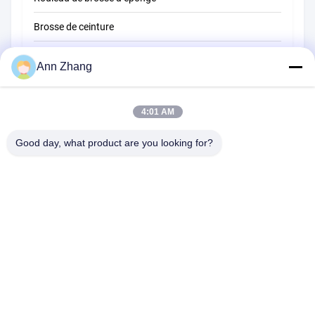
Brosse de ceinture
Brosse de nettoyage de corde
Ann Zhang
Brosse de balayeuse
4:01 AM
brosse de tasse
Brosse à bout de fil
Good day, what product are you looking for?
1510 Bâtiment B JINGU GUANGCHANG XIZANG RD HEFEI 230601
ANHUI CHINE
Tél:
86-551-62759391
E-mail:
matthew@tdfbrush.com