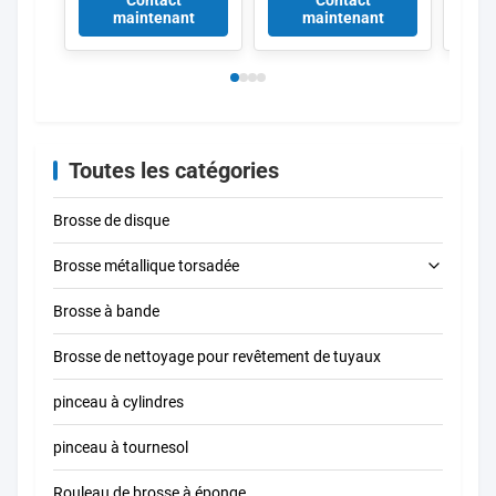
Contact
Contact
Deburr pour tuyaux,
pinceau de
pour 
maintenant
maintenant
moisissures, ports
nettoyage de tuyaux
des c
hydrauliques,
industriels pour
perce
brosses anti-écrase
échangeur de
anti-étincelles
chaleur de chaudière
Plomberie de la
paroi intérieure
élimination des
Toutes les catégories
oxydes de rouille
Brosse de disque
Brosse métallique torsadée
Brosse à bande
brosse de nettoyage de tube
Brosse de nettoyage pour revêtement de tuyaux
Brosse à nettoyer à la paille
pinceau à cylindres
pinceau à tournesol
Rouleau de brosse à éponge