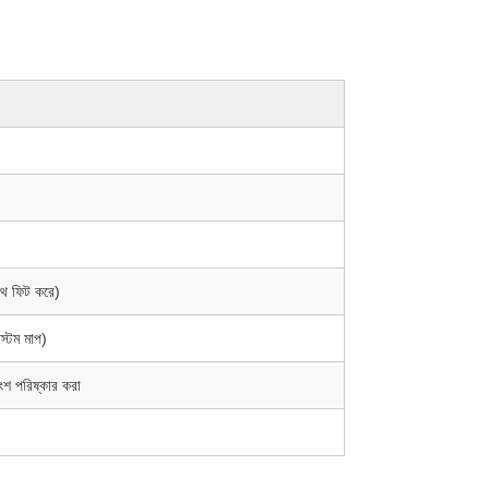
াথে ফিট করে)
স্টম মাপ)
 অংশ পরিষ্কার করা