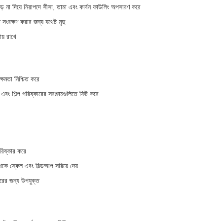
চড় না দিয়ে নিরাপদে সীসা, তামা এবং কার্বন ফাউলিং অপসারণ করে
সংরক্ষণ করার জন্য যথেষ্ট মৃদু
য় রাখে
ক্ষমতা নিশ্চিত করে
িল এবং শিল্প পরিষ্কারের সরঞ্জামগুলিতে ফিট করে
পরিষ্কার করে
থেকে স্কেল এবং বিল্ডআপ সরিয়ে দেয়
কারের জন্য উপযুক্ত