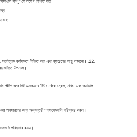
স্টলগুলি সম্পূর্ণ যোগাযোগ নিশ্চিত করে
ব্ধ
হয়েছে
সর্বোত্তম কর্মক্ষমতা নিশ্চিত করে এবং ব্যারেলের আয়ু বাড়ানো। .22,
ারগুলিতে উপলব্ধ।
র পাইপ এবং হিট এক্সচেঞ্জার টিউব থেকে স্কেল, মরিচা এবং জমাগুলি
তৈরি হওয়া অপসারণের জন্য অভ্যন্তরীণ প্যাসেজগুলি পরিষ্কার করুন।
্যাসেজগুলি পরিষ্কার করুন।