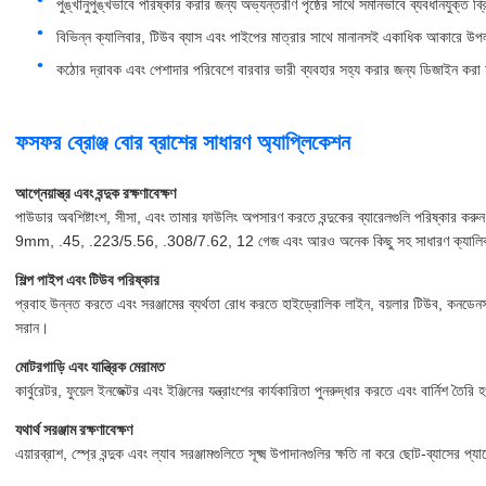
পুঙ্খানুপুঙ্খভাবে পরিষ্কার করার জন্য অভ্যন্তরীণ পৃষ্ঠের সাথে সমানভাবে ব্যবধানযুক্ত ব্রি
বিভিন্ন ক্যালিবার, টিউব ব্যাস এবং পাইপের মাত্রার সাথে মানানসই একাধিক আকারে উপল
কঠোর দ্রাবক এবং পেশাদার পরিবেশে বারবার ভারী ব্যবহার সহ্য করার জন্য ডিজাইন করা 
ফসফর ব্রোঞ্জ বোর ব্রাশের সাধারণ অ্যাপ্লিকেশন
আগ্নেয়াস্ত্র এবং বন্দুক রক্ষণাবেক্ষণ
পাউডার অবশিষ্টাংশ, সীসা, এবং তামার ফাউলিং অপসারণ করতে বন্দুকের ব্যারেলগুলি পরিষ্কার করুন, 
9mm, .45, .223/5.56, .308/7.62, 12 গেজ এবং আরও অনেক কিছু সহ সাধারণ ক্যালিব
শিল্প পাইপ এবং টিউব পরিষ্কার
প্রবাহ উন্নত করতে এবং সরঞ্জামের ব্যর্থতা রোধ করতে হাইড্রোলিক লাইন, বয়লার টিউব, কনডেনসা
সরান।
মোটরগাড়ি এবং যান্ত্রিক মেরামত
কার্বুরেটর, ফুয়েল ইনজেক্টর এবং ইঞ্জিনের যন্ত্রাংশের কার্যকারিতা পুনরুদ্ধার করতে এবং বার্নিশ 
যথার্থ সরঞ্জাম রক্ষণাবেক্ষণ
এয়ারব্রাশ, স্প্রে বন্দুক এবং ল্যাব সরঞ্জামগুলিতে সূক্ষ্ম উপাদানগুলির ক্ষতি না করে ছোট-ব্যাসের প