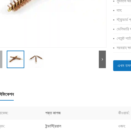
ন্যূনতম অর
দাম:
স্ট্যান্ডার্ড
ডেলিভারি স
পেমেন্ট শর্ত
সরবরাহ ক্ষ
এখন তদন
সিফিকেশন
যাকেজ:
শক্ত কাগজ
কীওয়ার্ড:
রেড:
ইন্ডাস্ট্রিয়াল
ওজন: