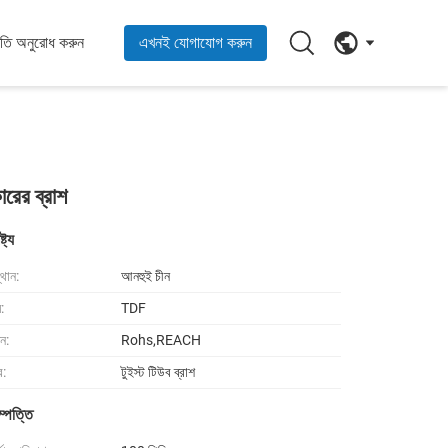
ৃতি অনুরোধ করুন
এখনই যোগাযোগ করুন
ারের ব্রাশ
ট্য
থান:
আনহুই চীন
ম:
TDF
শন:
Rohs,REACH
র:
টুইস্ট টিউব ব্রাশ
ম্পত্তি