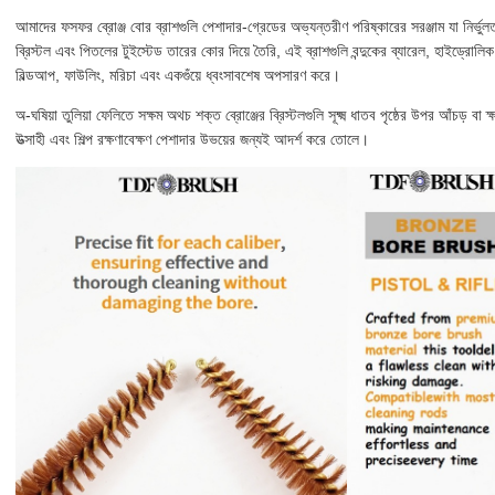
আমাদের ফসফর ব্রোঞ্জ বোর ব্রাশগুলি পেশাদার-গ্রেডের অভ্যন্তরীণ পরিষ্কারের সরঞ্জাম যা নির্ভুল
ব্রিস্টল এবং পিতলের টুইস্টেড তারের কোর দিয়ে তৈরি, এই ব্রাশগুলি বন্দুকের ব্যারেল, হাইড্রোলিক 
বিল্ডআপ, ফাউলিং, মরিচা এবং একগুঁয়ে ধ্বংসাবশেষ অপসারণ করে।
অ-ঘষিয়া তুলিয়া ফেলিতে সক্ষম অথচ শক্ত ব্রোঞ্জের ব্রিস্টলগুলি সূক্ষ্ম ধাতব পৃষ্ঠের উপর আঁচড় বা ক
উত্সাহী এবং শিল্প রক্ষণাবেক্ষণ পেশাদার উভয়ের জন্যই আদর্শ করে তোলে।