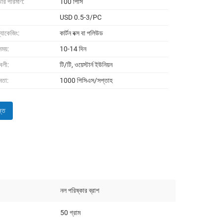
্ডার পরিমাণ:
100 পিসি
USD 0.5-3/PC
 প্যাকেজিং:
কার্টন বক্স বা পলিউড
ময়:
10-14 দিন
াবলী:
টি/টি, ওয়েস্টার্ন ইউনিয়ন
মতা:
1000 পিসিএস/সপ্তাহ
্ত
নল পরিষ্কার ব্রাশ
50 গ্রাম