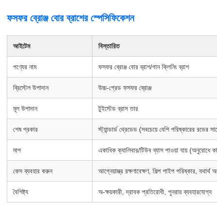
ফসফর ব্রোঞ্জ বোর ব্রাশের স্পেসিফিকেশন
আইটেম
বিস্তারিত
পণ্যের নাম
ফসফর ব্রোঞ্জ বোর ব্রাশ/গান ক্লিনিং ব্রাশ
ব্রিস্টেল উপাদান
উচ্চ-গ্রেড ফসফর ব্রোঞ্জ
মূল উপাদান
টুইস্টেড ব্রাস তার
শেষ প্রকার
স্ট্যান্ডার্ড থ্রেডেড (সবচেয়ে বেশি পরিষ্কারের রডের স
মাপ
একাধিক ক্যালিবার/টিউব ব্যাস পাওয়া যায় (অনুরোধে কা
কেস ব্যবহার করুন
আগ্নেয়াস্ত্র রক্ষণাবেক্ষণ, শিল্প পাইপ পরিষ্কার, যথার্থ
বৈশিষ্ট্য
অ-ক্ষয়কারী, দ্রাবক প্রতিরোধী, পুনরায় ব্যবহারযোগ্য