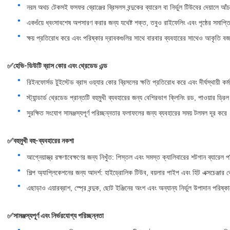
নরম অথচ টেকসই ফসফর ব্রোঞ্জের ব্রিসলস বন্দুকের ব্যারেল বা নির্ভুল টিউবের দেয়ালে আঁ
একগুঁয়ে ধ্বংসাবশেষ অপসারণ করার জন্য যথেষ্ট শক্ত, তবুও রাইফেলিং এবং পৃষ্ঠের সমাপ্তি 
ক্ষয় প্রতিরোধ করে এবং পরিষ্কার দ্রাবকগুলির সাথে বারবার ব্যবহারের সাথেও আকৃতি বজা
✅
হেভি-ডিউটি ​​ব্রাস কোর এবং থ্রেডেড এন্ড
রিইনফোর্সড টুইস্টেড ব্রাস ওয়্যার কোর ব্রিসলের ক্ষতি প্রতিরোধ করে এবং দীর্ঘস্থায়ী কর্ম
স্ট্যান্ডার্ড থ্রেডেড প্রান্তটি বহুমুখী ব্যবহারের জন্য বেশিরভাগ ক্লিনিং রড, পাওয়ার ড্র
সুরক্ষিত সংযোগ সামঞ্জস্যপূর্ণ পরিচ্ছন্নতার ফলাফলের জন্য ব্যবহারের সময় টলমল দূর করে
✅
বহুমুখী বহু-ব্যবহারের নকশা
আগ্নেয়াস্ত্র রক্ষণাবেক্ষণের জন্য নিখুঁত: পিস্তল এবং সমস্ত ক্যালিবারের শটগান ব্যারেল 
শিল্প অ্যাপ্লিকেশনের জন্য আদর্শ: হাইড্রোলিক টিউব, বয়লার পাইপ এবং হিট এক্সচেঞ্জার 
এছাড়াও এয়ারব্রাশ, স্প্রে বন্দুক, ছোট ইঞ্জিনের অংশ এবং অন্যান্য নির্ভুল উপাদান পরিষ্
✅
সামঞ্জস্যপূর্ণ এবং নির্ভরযোগ্য পরিচ্ছন্নতা