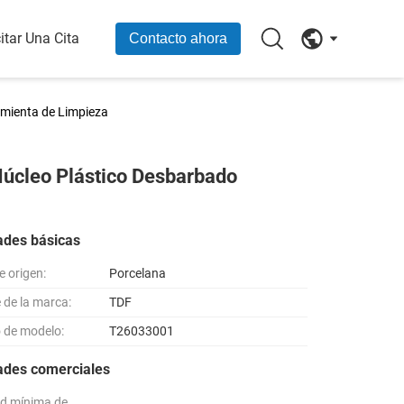
itar Una Cita
Contacto ahora
amienta de Limpieza
 Núcleo Plástico Desbarbado
ades básicas
e origen:
Porcelana
de la marca:
TDF
 de modelo:
T26033001
ades comerciales
d mínima de