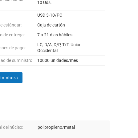
10 Uds.
USD 3-10/PC
e estándar:
Caja de cartón
po de entrega:
7 a 21 días hábiles
LC, D/A, D/P, T/T, Unión
ones de pago:
Occidental
ad de suministro:
10000 unidades/mes
ta ahora
l del núcleo:
polipropileno/metal