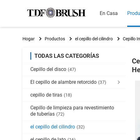
En Casa
Produ
Hogar
Productos
el cepillo del cilindro
Cepillo 
TODAS LAS CATEGORÍAS
Ce
He
Cepillo del disco
(47)
El cepillo de alambre retorcido
(37)
cepillo de tiras
(18)
Cepillo de limpieza para revestimiento
de tuberías
(72)
el cepillo del cilindro
(32)
el cepillo de lato
(16)