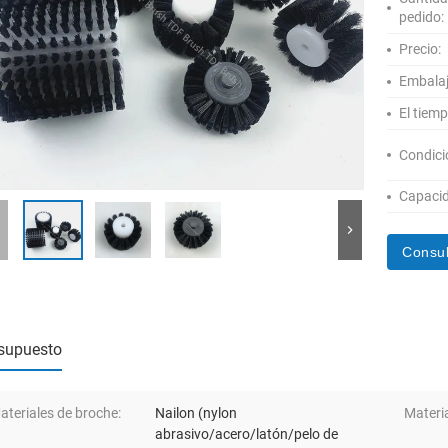
pedido:
Precio:
Embalaj
El tiem
Condici
Capacid
Consul
supuesto
ateriales de broche:
Nailon (nylon
Materia
abrasivo/acero/latón/pelo de