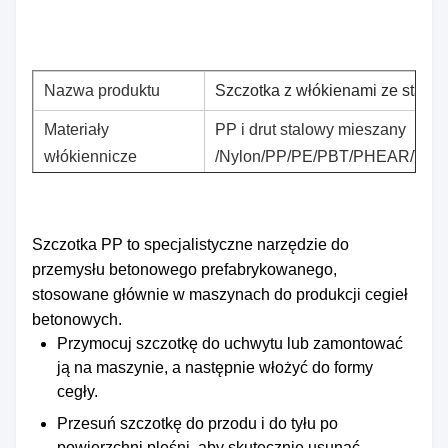
Nazwa produktu
Szczotka z włókienami ze stali 
Materiały
PP i drut stalowy mieszany
włókiennicze
/Nylon/PP/PE/PBT/PHEAR/TAMPI
Gęstość włókien
Dostosować
Długość
500-3000 mm/Wykonane na zam
Szczotka PP to specjalistyczne narzędzie do
przemysłu betonowego prefabrykowanego,
Materiały
Stali/PVC/Stali ocynkowanej/Sta
stosowane głównie w maszynach do produkcji cegieł
podstawowe
betonowych.
Przymocuj szczotkę do uchwytu lub zamontować
ją na maszynie, a następnie włożyć do formy
cegły.
Przesuń szczotkę do przodu i do tyłu po
powierzchni pleśni, aby skutecznie usunąć