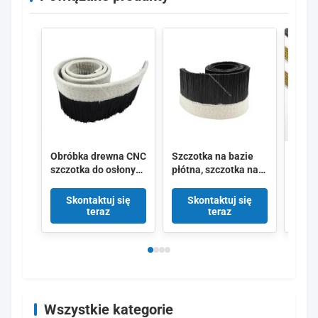
Obróbka drewna CNC
Szczotka na bazie
Szcz
szczotka do osłony
płótna, szczotka na
mied
przeciwpyłowej
linii nylonowej,
szczo
Płótno z nylonowym
szczotka na sztuce
nier
Skontaktuj się
Skontaktuj się
Sk
włosiem szczotka
CNC, szczotka na
Szcz
teraz
teraz
uszczelniająca do
ścianie, szczotka na
do cz
osłony
ścianie, szczotka na
prze
przeciwpyłowej
ścianie, szczotka na
Szczo
routera
ścianie, szczotka na
odku
ścianie
powie
Wszystkie kategorie