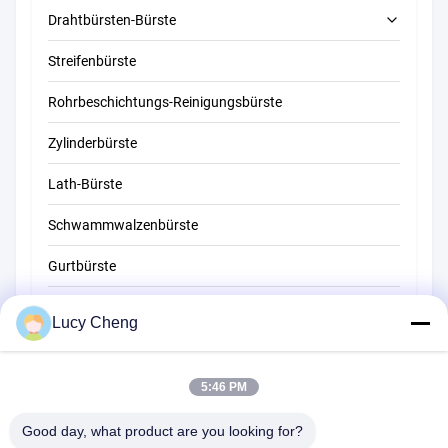
Drahtbürsten-Bürste
Streifenbürste
Rohrreinigungsbürste
Rohrbeschichtungs-Reinigungsbürste
Strohreinigungsbürste
Zylinderbürste
Lath-Bürste
Schwammwalzenbürste
Gurtbürste
Seilreinigungsbürste
Lucy Cheng
Kehrerpinsel
5:46 PM
Schalenbürste
Wire End Brush
Good day, what product are you looking for?